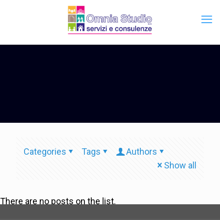
Categories
Tags
Authors
Show all
There are no posts on the list.